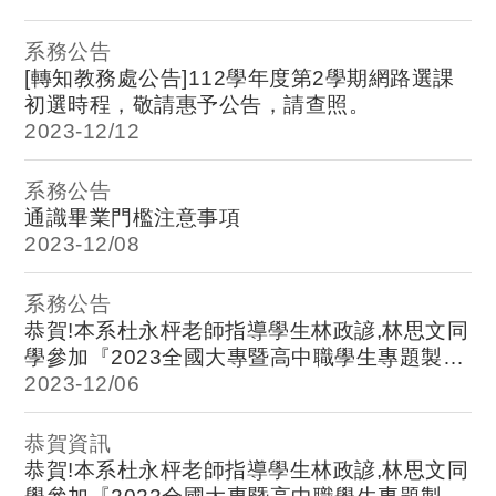
系務公告
[轉知教務處公告]112學年度第2學期網路選課
初選時程，敬請惠予公告，請查照。
2023-
12/12
系務公告
通識畢業門檻注意事項
2023-
12/08
系務公告
恭賀!本系杜永枰老師指導學生林政諺,林思文同
學參加『2023全國大專暨高中職學生專題製作
競賽』榮獲大學組電資類第二名,電子系全體師
2023-
12/06
生恭賀！
恭賀資訊
恭賀!本系杜永枰老師指導學生林政諺,林思文同