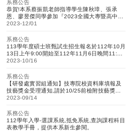
系務公告
恭賀!本系蔡振凱老師指導學生陳秋璋、張承
恩、廖昱傑同學參加『2023全國大專暨高中職
學生專題製作競賽』，以『深度學習技術應用
2023-
12/01
咖啡生豆挑選機』榮獲優等，電子系全體師生
恭賀！
系務公告
113學年度碩士班甄試生招生報名於112年10月
13日上午9:00開始至112年11月6日晚間11:59
截止，請同學踴躍報名。
2023-
10/16
系務公告
【研發處實習組通知】技專院校資料庫填報及
技藝獎金受理通知,請於10/25前檢附技藝獎勵
申請表併附學生郵局帳號存簿封面影本送至實
2023-
09/14
習組彙整。
系務公告
112學年入學-選課系統,抵免系統,查詢課程科目
表教學手冊，提供本系新生參閱。