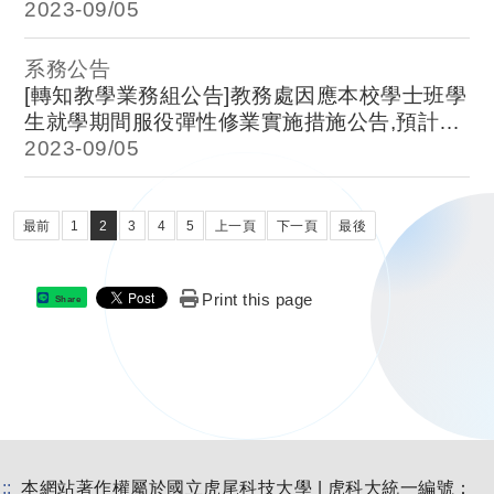
2023-
09/05
系務公告
[轉知教學業務組公告]教務處因應本校學士班學
生就學期間服役彈性修業實施措施公告,預計
112學年度第2學期入伍同學請於112年9月15
2023-
09/05
日前提出申請。
最前
1
2
3
4
5
上一頁
下一頁
最後
Print this page
Share
:::
本網站著作權屬於國立虎尾科技大學 | 虎科大統一編號：