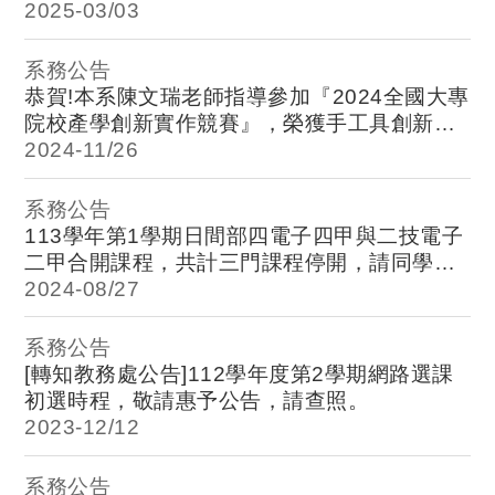
2025-
03/03
系務公告
恭賀!本系陳文瑞老師指導參加『2024全國大專
院校產學創新實作競賽』，榮獲手工具創新設
計獎，電子系全體師生恭賀！
2024-
11/26
系務公告
113學年第1學期日間部四電子四甲與二技電子
二甲合開課程，共計三門課程停開，請同學於
加退選期間辦理退選，請各位同學轉知，謝謝!
2024-
08/27
系務公告
[轉知教務處公告]112學年度第2學期網路選課
初選時程，敬請惠予公告，請查照。
2023-
12/12
系務公告