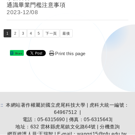
通識畢業門檻注意事項
2023-
12/08
1
2
3
4
5
下一頁
最後
Print this page
Share
:::
本網站著作權屬於國立虎尾科技大學 | 虎科大統一編號：
64967512 |
電話：05-6315690 | 傳真：05-6315643|
地址：
632 雲林縣虎尾鎮文化路64號
|
分機查詢
網頁維護人員:王瑞智 | E-mail：
wangrj15@nfu.edu.tw