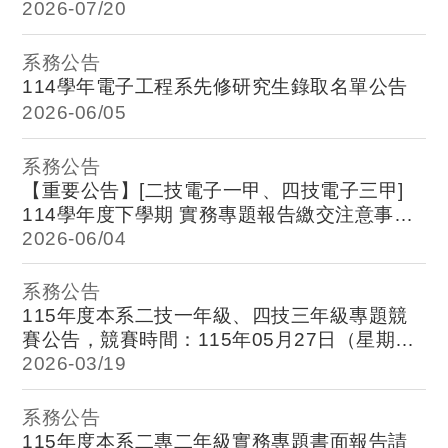
子三攜[積體電路分析與模擬]3學分3小時課程
2026-
07/20
停開，請各位同學轉知，謝謝!
系務公告
114
學年電子工程系先修研究生錄取名單公告
2026-
06/05
系務公告
【重要公告】[二技電子一甲、四技電子三甲]
114學年度下學期 實務專題報告繳交注意事
項，請於期末考週
2026-
06/04
115年6月26日（星期五）
下午 17：00 前
完成線上表單填報與實體資料
繳交，感謝配合。
系務公告
[二專電子二甲] 114學年度下學期
115年度本系二技一年級、四技三年級專題競
實務專題報告繳交注意事項，請於期末考
賽公告，競賽時間：115年05月27日（星期
週
115年6月12日（星期五）下午 17：00 前
三）13：20-15：10，請各位同學轉知。
2026-
03/19
完成線上表單填報與實體資料繳交，感謝配
合。
系務公告
115年度本系二專二年級實務專題書面報告請