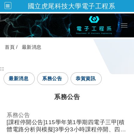
國立虎尾科技大學電子工程系
跳到主要內容
Togg
首頁
最新消息
:::
最新消息
系務公告
恭賀資訊
系務公告
系務公告
[課程停開公告]115學年第1學期四電子三甲[積
體電路分析與模擬]3學分3小時課程停開、四電