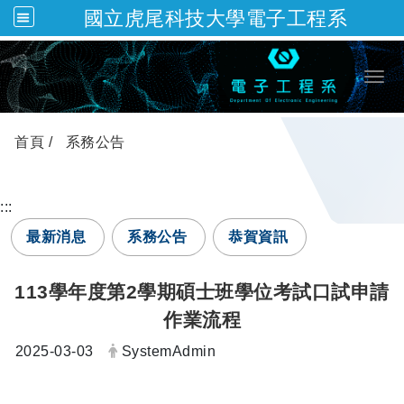
國立虎尾科技大學電子工程系
跳到主要內容
Togg
首頁
系務公告
:::
最新消息
系務公告
恭賀資訊
113學年度第2學期碩士班學位考試口試申請
作業流程
日期：
發布者：
2025-03-03
SystemAdmin