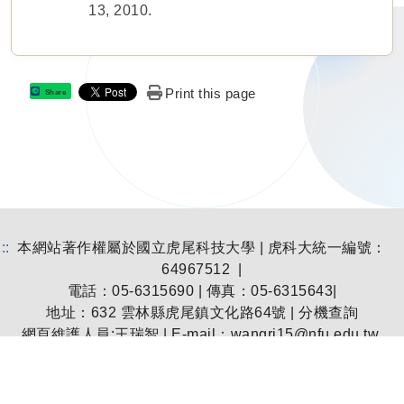
13, 2010.
Print this page
Share
:::
本網站著作權屬於國立虎尾科技大學 | 虎科大統一編號：
64967512 |
電話：05-6315690 | 傳真：05-6315643|
地址：
632 雲林縣虎尾鎮文化路64號
|
分機查詢
網頁維護人員:王瑞智 | E-mail：
wangrj15@nfu.edu.tw
個資保護聯絡窗口：王瑞智 | E-mail：
wangrj15@nfu.edu.tw