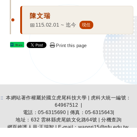
陳文瑞
115.02.01 ~ 迄今
現任
Print this page
Share
:::
本網站著作權屬於國立虎尾科技大學 | 虎科大統一編號：
64967512 |
電話：05-6315690 | 傳真：05-6315643|
地址：
632 雲林縣虎尾鎮文化路64號
|
分機查詢
網頁維護人員:王瑞智 | E-mail：
wangrj15@nfu.edu.tw
個資保護聯絡窗口：王瑞智 | E-mail：