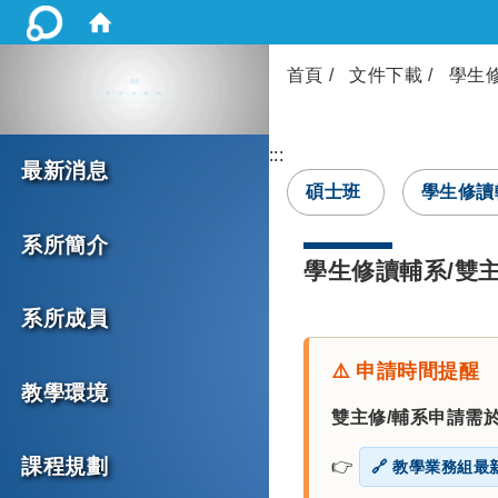
首頁
文件下載
學生
:::
最新消息
碩士班
學生修讀
系所簡介
學生修讀輔系/雙
系所成員
⚠️ 申請時間提醒
教學環境
雙主修/輔系申請需
課程規劃
👉
🔗 教學業務組最