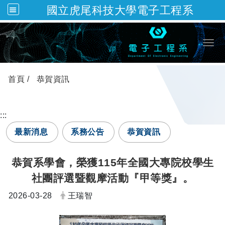
國立虎尾科技大學電子工程系
跳到主要內容
Togg
首頁
恭賀資訊
:::
最新消息
系務公告
恭賀資訊
恭賀系學會，榮獲115年全國大專院校學生
社團評選暨觀摩活動『甲等獎』。
日期：
發布者：
2026-03-28
王瑞智