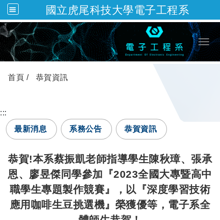
國立虎尾科技大學電子工程系
跳到主要內容
Togg
首頁
恭賀資訊
:::
最新消息
系務公告
恭賀資訊
恭賀!本系蔡振凱老師指導學生陳秋璋、張承
恩、廖昱傑同學參加『2023全國大專暨高中
職學生專題製作競賽』，以『深度學習技術
應用咖啡生豆挑選機』榮獲優等，電子系全
體師生恭賀！