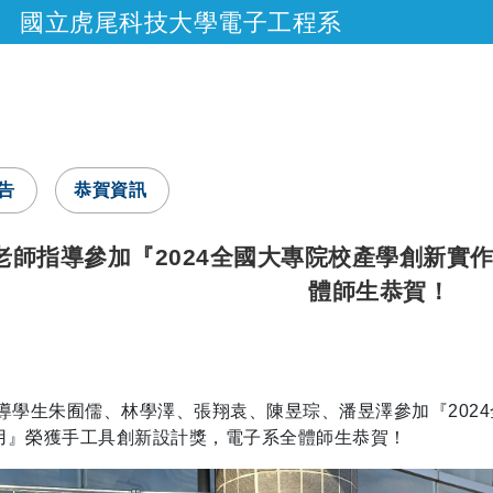
國立虎尾科技大學電子工程系
跳到主要內容
告
恭賀資訊
老師指導參加『2024全國大專院校產學創新實
體師生恭賀！
：
指導學生朱囿儒、林學澤、張翔袁、陳昱琮、潘昱澤參加『202
用』榮獲手工具創新設計獎，電子系全體師生恭賀！