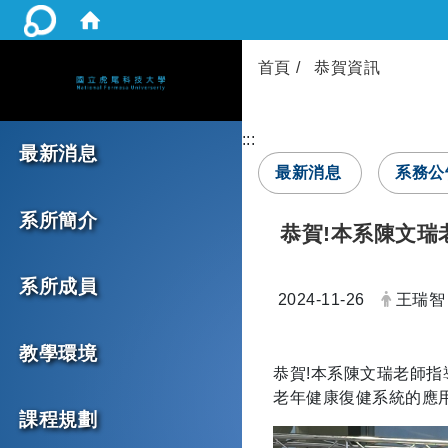
首頁
恭賀資訊
:::
最新消息
最新消息
系務公
系所簡介
恭賀!本系陳文瑞
系所成員
日期：
發布者
2024-11-26
王瑞智
教學環境
恭賀!本系陳文瑞老師
老年健康復健系統的應
課程規劃