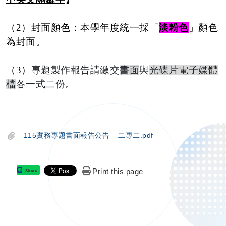
（
2
）封面顏色：本學年度統一採「
淡粉色
」顏色
為封面。
（
3
）
專題製作報告請繳交
書面
與
光碟片電子媒體
檔
各一式二份
。
115實務專題書面報告公告__二專二.pdf
Print this page
Share