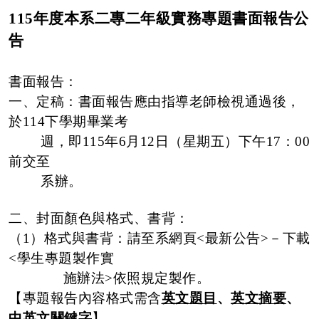
115
年度本系二專二年級實務專題書面報告公
告
書面報告：
一、定稿：書面報告應由指導老師檢視通過後，
於
114
下
學期畢業考
週，即
115
年
6
月
12
日（星期五）下午
17
：
00
前交至
系辦。
二、封面顏色與格式、書背：
（
1
）格式與書背：請至系網頁
<
最新公告
>
－下載
<
學生專題製作實
施辦法
>
依照規定製作。
【專題報告內容格式需含
英文題目
、
英文摘要
、
中英文關鍵字
】