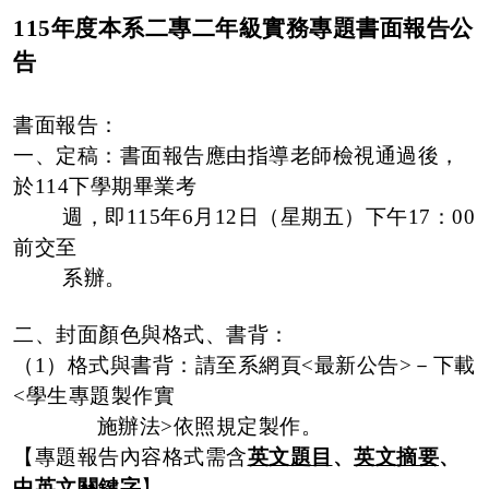
115
年度本系二專二年級實務專題書面報告公
告
書面報告：
一、定稿：書面報告應由指導老師檢視通過後，
於
114
下
學期畢業考
週，即
115
年
6
月
12
日（星期五）下午
17
：
00
前交至
系辦。
二、封面顏色與格式、書背：
（
1
）格式與書背：請至系網頁
<
最新公告
>
－下載
<
學生專題製作實
施辦法
>
依照規定製作。
【專題報告內容格式需含
英文題目
、
英文摘要
、
中英文關鍵字
】