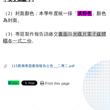
（
2
）封面顏色：本學年度統一採「
淡粉色
」顏色
為封面。
（
3
）
專題製作報告請繳交
書面
與
光碟片電子媒體
檔
各一式二份
。
115實務專題書面報告公告__二專二.pdf
Print this page
Share