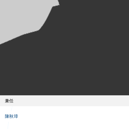
兼任
陳秋璋