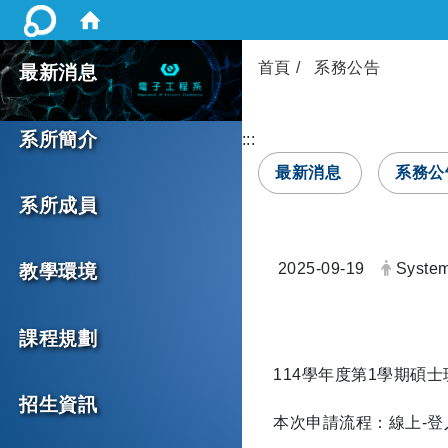
首頁
系務公告
最新消息
系所簡介
:::
最新消息
系務公
系所成員
日期：
發布者
2025-09-19
Syste
教學環境
課程規劃
114學年度第1學期碩
招生資訊
本次申請流程：線上-登入