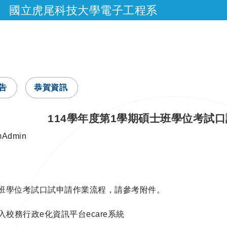
國立虎尾科技大學電子工程系
跳到主要內容
告
恭賀資訊
114學年度第1學期碩士班學位考試
：
mAdmin
士班學位考試口試申請作業流程，請參考附件。
校務行政e化資訊平台ecare系統