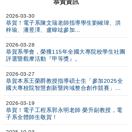
恭賀資訊
2026-03-30
恭賀！電子系陳文瑞老師指導學生劉峻瑋、洪
梓瑜、潘昱澤、盧暐竑參加
ICCT-Pacific 2026
(2026/03/29, Yamaguchi, Japan)國際會議
2026-03-28
獲得最佳學生壁報論文獎Best Student Poster
恭賀系學會，榮獲115年全國大專院校學生社團
Award
評選暨觀摩活動『甲等獎』。
論文主題:AIoT Base Smart Consumables
Drying Cabinet！
2026-03-27
恭賀本系王榮爵教授指導碩士生「參加2025全
國大專校院智慧創新暨跨域整合創作競賽」，
榮獲智慧機器科技組「第三名」。
2026-03-19
恭賀！電子工程系郭永明老師 榮升副教授，電
子系全體師生敬賀！