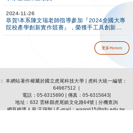
2024-11-26
恭賀!本系陳文瑞老師指導參加『2024全國大專
院校產學創新實作競賽』，榮獲手工具創新設
計獎，電子系全體師生恭賀！
更多Honors
:::
本網站著作權屬於國立虎尾科技大學 | 虎科大統一編號：
64967512 |
電話：05-6315690 | 傳真：05-6315643|
地址：
632 雲林縣虎尾鎮文化路64號
|
分機查詢
網頁維護人員:王瑞智 | E-mail：
wangrj15@nfu.edu.tw
個資保護聯絡窗口：王瑞智 | E-mail：
wangrj15@nfu.edu.tw