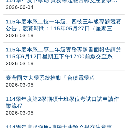
114學年度下學期 實務專題報告繳交注意事
項，請於期末考週
115年6月26日（星期五）下
2026-06-04
午 17：00 前
完成線上表單填報與實體資料繳
交，感謝配合。
115年度本系二技一年級、四技三年級專題競賽
[二專電子二甲] 114學年度下學期
公告，競賽時間：115年05月27日（星期三）
實務專題報告繳交注意事項，請於期末考
13：20-15：10，請各位同學轉知。
2026-03-19
週
115年6月12日（星期五）下午 17：00 前
完成線上表單填報與實體資料繳交，感謝配
115年度本系二專二年級實務專題書面報告請於
合。
115年6月12日星期五下午17:00前繳交至系
辦，請各位同學轉知。
2026-03-19
臺灣國立大學系統推動「台積電學程」
2026-03-05
114學年度第2學期碩士班學位考試口試申請作
業流程
2026-03-05
114學年度起適用-博碩士生論文提交注意事