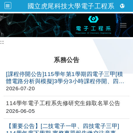
國立虎尾科技大學電子工程系
跳到主要內容
Togg
:::
系務公告
[課程停開公告]115學年第1學期四電子三甲[積
體電路分析與模擬]3學分3小時課程停開、四電
子三攜[積體電路分析與模擬]3學分3小時課程停
2026-07-20
開，請各位同學轉知，謝謝!
114
學年電子工程系先修研究生錄取名單公告
2026-06-05
【重要公告】[二技電子一甲、四技電子三甲]